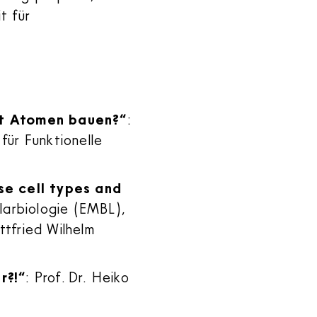
t für
it Atomen bauen?“
:
 für Funktionelle
se cell types and
ularbiologie (EMBL),
ttfried Wilhelm
r?!“
: Prof. Dr. Heiko