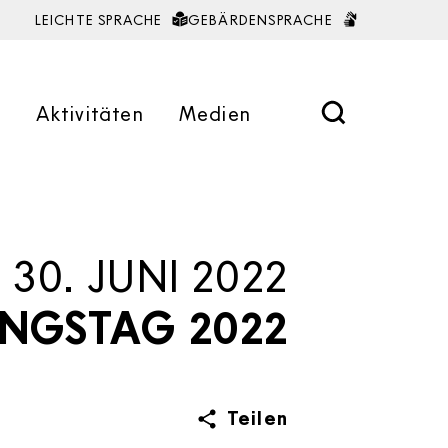
LEICHTE SPRACHE
GEBÄRDENSPRACHE
räche
Unsere Unterstiftungen
Antworten auf häufig gestellte
Presse
25 Jahre BW Stiftung
e
Aktivitäten
Medien
Fragen (FAQ)
Stiftung Kinderland
Klimaschutzstiftung
Artur Fischer Erfinderpreis
30. JUNI 2022
NGSTAG 2022
Teilen