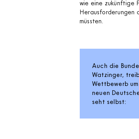
wie eine zukünftige 
Herausforderungen a
müssten.
Auch die Bundes
Watzinger, tre
Wettbewerb um.
neuen Deutsche 
seht selbst: