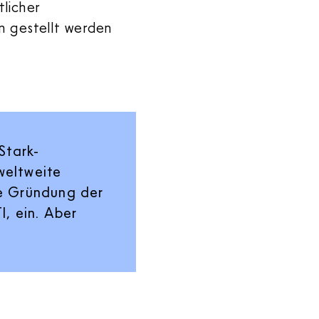
tlicher
n gestellt werden
Stark-
weltweite
ie Gründung der
I, ein. Aber