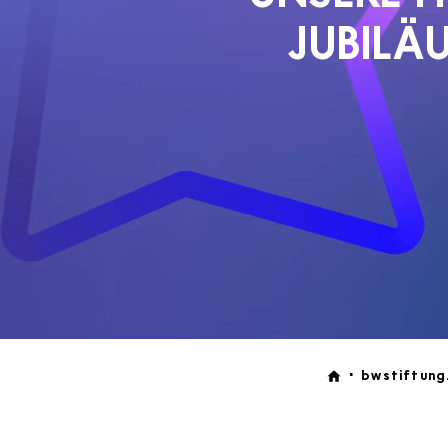
JUBILÄ
bwstiftung