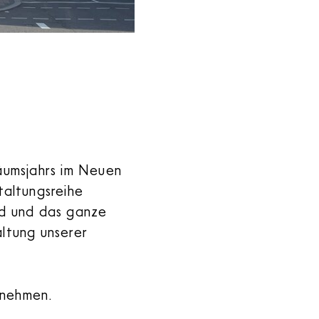
äumsjahrs im Neuen
taltungsreihe
d und das ganze
ltung unserer
unehmen.