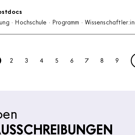
ostdocs
ung · Hochschule · Programm · Wissenschaftler:i
eite:
Seite:
Seite:
Seite:
Seite:
Seite:
Seite:
Seite:
Seite:
2
3
4
5
6
7
8
9
ben
AUSSCHREIBUNGEN