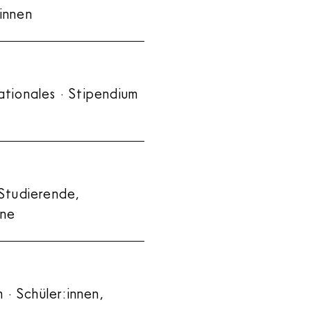
innen
ationales · Stipendium
 Studierende,
ine
· Schüler:innen,