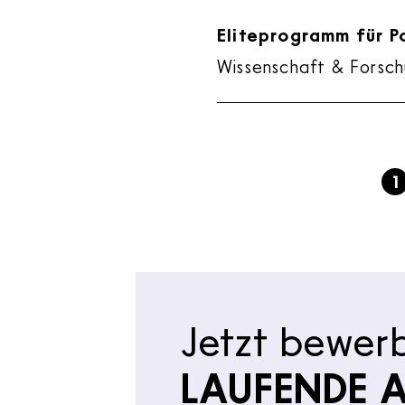
Eliteprogramm für P
Wissenschaft & Forsch
S
1
Jetzt bewer
LAUFENDE 