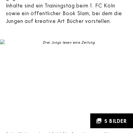
Inhalte sind ein Trainingstag beim 1. FC Köln
sowie ein öffentlicher Book Slam, bei dem die
Jungen auf kreative Art Bücher vorstellen.
Urkundenverleihung 2019 beim VfB Stuttgart
Urkundenverleihung 2019 beim SC Freiburg
Leseeinheiten beim Camp 2018 in Stuttgart
Kick- und Leseeinheiten beim Camp 2018 in Freiburg
5 BILDER