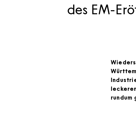
des EM-Eröf
Wieders
Württem
Industr
leckere
rundum 