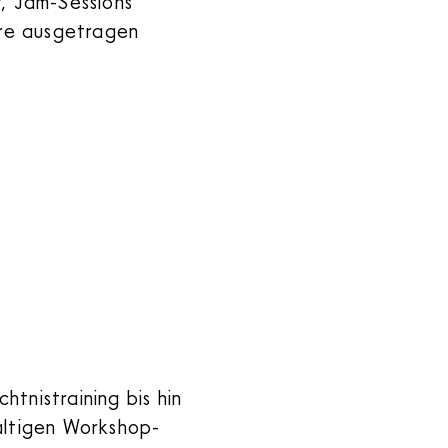
, Jam-Sessions
ere ausgetragen
tnistraining bis hin
ältigen Workshop-