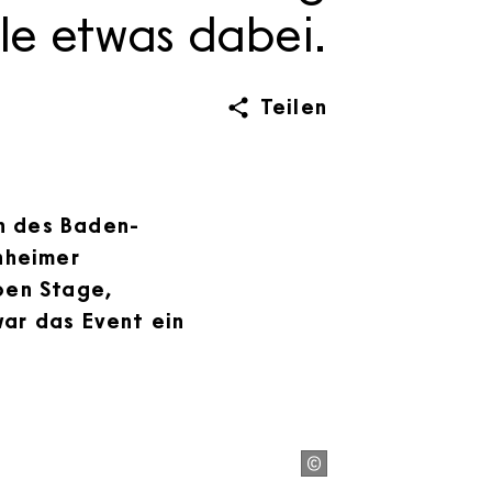
lle etwas dabei.
Teilen
n des Baden-
nheimer
pen Stage,
r das Event ein