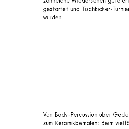
zahlreiche Wiedersehen gefeiert
gestartet und Tischkicker-Turni
wurden.
Von Body-Percussion über Gedäch
zum Keramikbemalen: Beim vielf