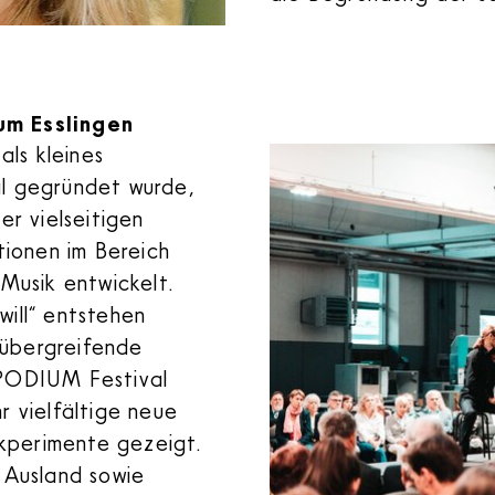
um Esslingen
ls kleines
al gegründet wurde,
er vielseitigen
ationen im Bereich
 Musik entwickelt.
will“ entstehen
eübergreifende
 PODIUM Festival
r vielfältige neue
xperimente gezeigt.
d Ausland sowie