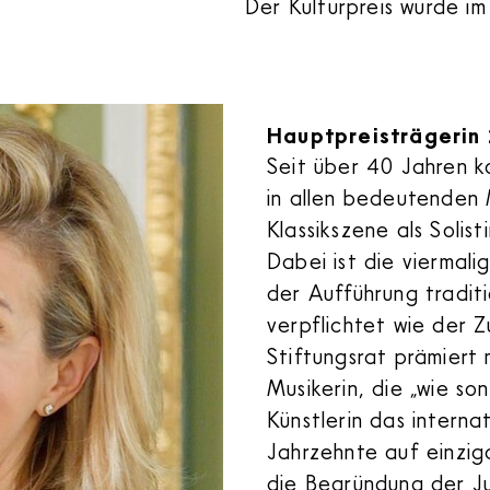
Der Kulturpreis wurde im
Hauptpreisträgerin
Seit über 40 Jahren ko
in allen bedeutenden 
Klassikszene als Solist
Dabei ist die vierma
der Aufführung tradit
verpflichtet wie der 
Stiftungsrat prämiert
Musikerin, die „wie so
Künstlerin das intern
Jahrzehnte auf einzig
die Begründung der Ju