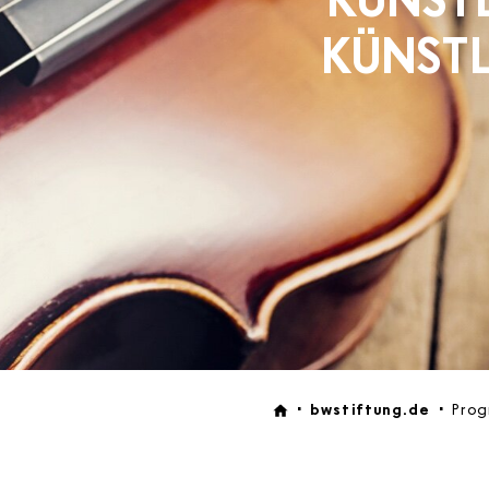
KÜNST
bwstiftung.de
Pro