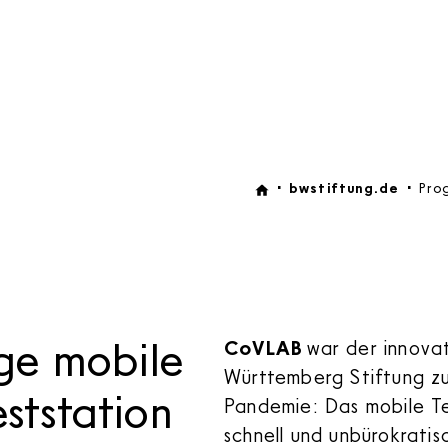
bwstiftung.de
Pro
ige mobile
CoVLAB
war der innova
Württemberg Stiftung z
eststation
Pandemie: Das mobile Te
schnell und unbürokrati