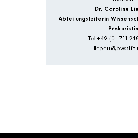
Dr. Caroline Li
Abteilungsleiterin Wissens
Prokuristi
Tel
+49 (0) 711 24
liepert@bwstift