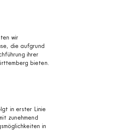
ten wir
ase, die aufgrund
chführung ihrer
ürttemberg bieten.
gt in erster Linie
 mit zunehmend
smöglichkeiten in