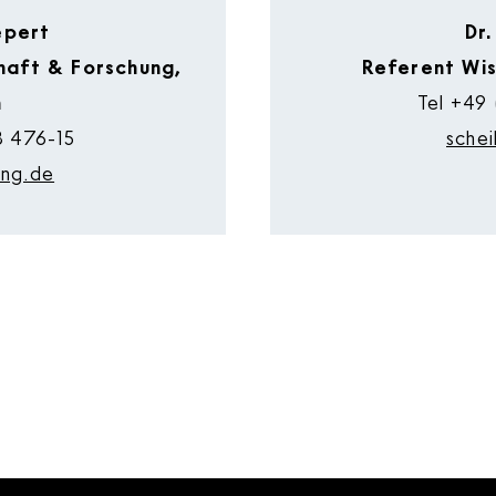
epert
Dr.
chaft & Forschung,
Referent Wi
n
Tel
+49 
8 476-15
sche
ung.de