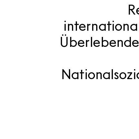
R
internation
Überlebenden
Nationalsozi