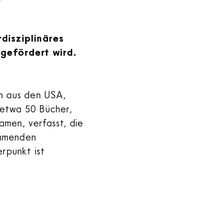
rdisziplinäres
gefördert wird.
rn aus den USA,
 etwa 50 Bücher,
men, verfasst, die
kommenden
erpunkt ist