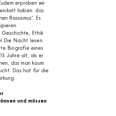
Zudem erproben wir
twickelt haben: das
hen Rassismus“. Es
ipieren
, Geschichte, Ethik
el Die Nacht lesen.
ete Biografie eines
5 Jahre alt, als er
hen, das man kaum
cht. Das hat für die
irkung.
er
können und müssen