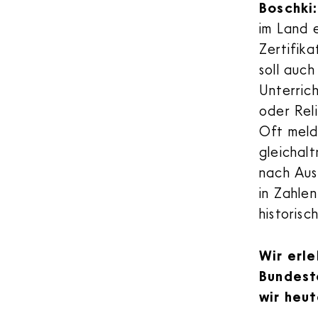
Boschki
im Land 
Zertifika
soll auch
Unterrich
oder Reli
Oft melde
gleichalt
nach Aus
in Zahle
historisc
Wir erle
Bundest
wir heut