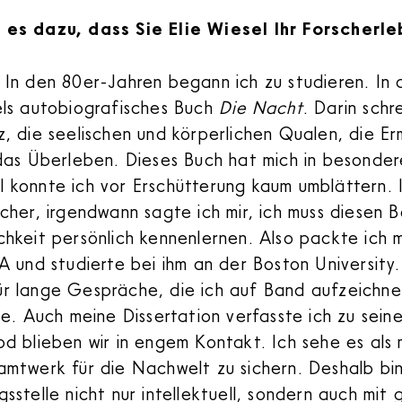
 es dazu, dass Sie Elie Wiesel Ihr Forscherl
:
In den 80er-Jahren begann ich zu studieren. In
els autobiografisches Buch
Die Nacht
. Darin schr
z, die seelischen und körperlichen Qualen, die E
 das Überleben. Dieses Buch hat mich in besonder
 konnte ich vor Erschütterung kaum umblättern. I
̈cher, irgendwann sagte ich mir, ich muss diesen 
chkeit persönlich kennenlernen. Also packte ich m
A und studierte bei ihm an der Boston University.
̈r lange Gespräche, die ich auf Band aufzeichne
te. Auch meine Dissertation verfasste ich zu sein
od blieben wir in engem Kontakt. Ich sehe es als
amtwerk für die Nachwelt zu sichern. Deshalb bin
gsstelle nicht nur intellektuell, sondern auch mi