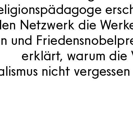
eligionspädagoge ersch
alen Netzwerk die Werk
 und Friedensnobelpre
erklärt, warum die
alismus nicht vergessen