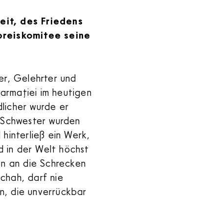
eit, des Friedens
preiskomitee seine
ller, Gelehrter und
armației im heutigen
licher wurde er
e Schwester wurden
hinterließ ein Werk,
nd in der Welt höchst
en an die Schrecken
chah, darf nie
, die unverrückbar