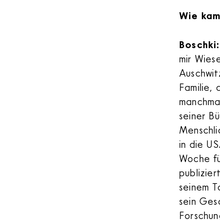
Wie kam
Boschki
mir Wies
Auschwit
Familie,
manchmal
seiner Bu
Menschli
in die US
Woche fu
publizier
seinem T
sein Ges
Forschun