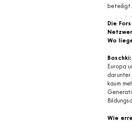
beteiligt
Die Fors
Netzwer
Wo lieg
Boschki
Europa un
darunter
kaum meh
Generatio
Bildungsa
Wie err