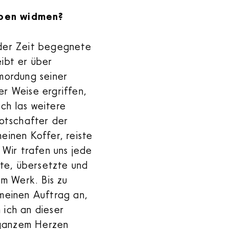
eben widmen?
 der Zeit begegnete
eibt er über
rmordung seiner
er Weise ergriffen,
ch las weitere
Botschafter der
einen Koffer, reiste
 Wir trafen uns jede
te, übersetzte und
em Werk. Bis zu
 meinen Auftrag an,
 ich an dieser
t ganzem Herzen