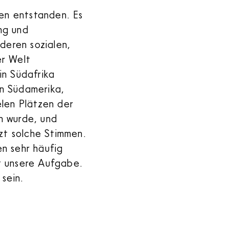
sen entstanden. Es
ng und
deren sozialen,
er Welt
n Südafrika
n Südamerika,
elen Plätzen der
n wurde, und
zt solche Stimmen.
n sehr häufig
t unsere Aufgabe.
sein.